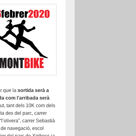
r que la
sortida serà a
da com l’arribada serà
gut, tant dels 10K com dels
lta des del parc, carrer
l’olivera”, carrer Sebastià
l de navegació, escol
rior del parc de Xiribecs ja