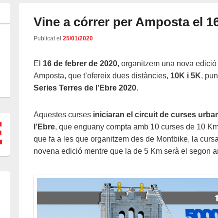
Vine a córrer per Amposta el 1
Publicat el
25/01/2020
El
16 de febrer de 2020
, organitzem una nova edició
Amposta, que t’ofereix dues distàncies,
10K i 5K
, pu
Series Terres de l’Ebre 2020
.
Aquestes curses
iniciaran el circuit de curses urba
l’Ebre
, que enguany compta amb 10 curses de 10 Km 
que fa a les que organitzem des de Montbike, la cursa
novena edició mentre que la de 5 Km serà el segon a