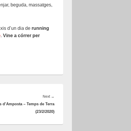
menjar, beguda, massatges,
xis d’un dia de
running
e
.
Vine a córrer per
Next
→
Next
s d’Amposta – Temps de Terra
post:
(23/2/2020)