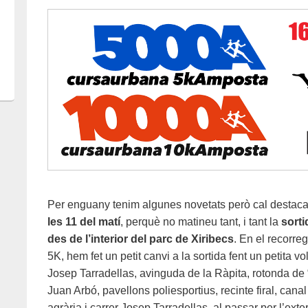
Per enguany tenim algunes novetats però cal destaca
les 11 del matí
, perquè no matineu tant, i tant la
sorti
des de l’interior del parc de Xiribecs
. En el recorre
5K, hem fet un petit canvi a la sortida fent un petita vo
Josep Tarradellas, avinguda de la Ràpita, rotonda de “
Juan Arbó, pavellons poliesportius, recinte firal, cana
agrària i carrer Josep Tarradellas, al passar per l’exte