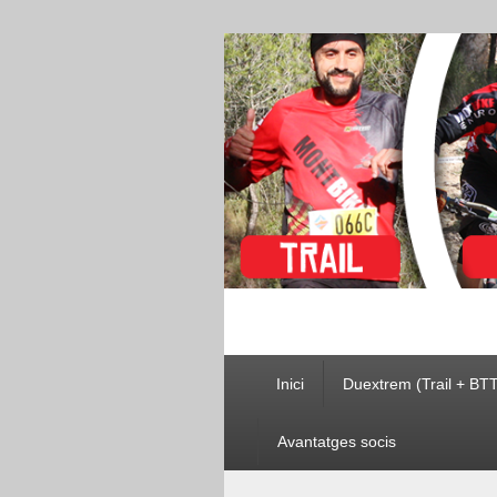
Montbike
Menú
Inici
Duextrem (Trail + BTT
principal
Avantatges socis