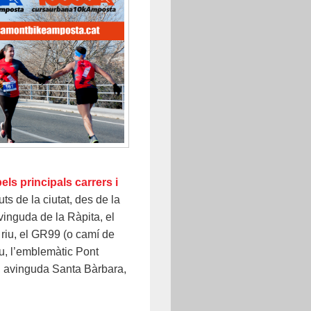
els principals carrers i
ts de la ciutat, des de la
’avinguda de la Ràpita, el
 riu, el GR99 (o camí de
au, l’emblemàtic Pont
a, avinguda Santa Bàrbara,