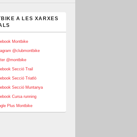
BIKE A LES XARXES
ALS
ebook Montbike
tagram @clubmontbike
tter @montbike
book Secció Trail
book Secció Triatló
ebook Secció Muntanya
ebook Cursa running
gle Plus Montbike