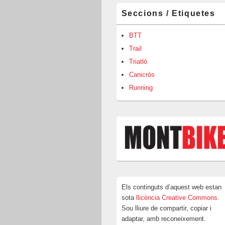
Barra
Seccions / Etiquetes
lateral
principal
BTT
Trail
Triatló
Canicròs
Running
Els continguts d’aquest web estan
sota
llicència Creative Commons
.
Sou lliure de compartir, copiar i
adaptar, amb reconeixement.