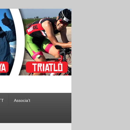
TT
Associa’t