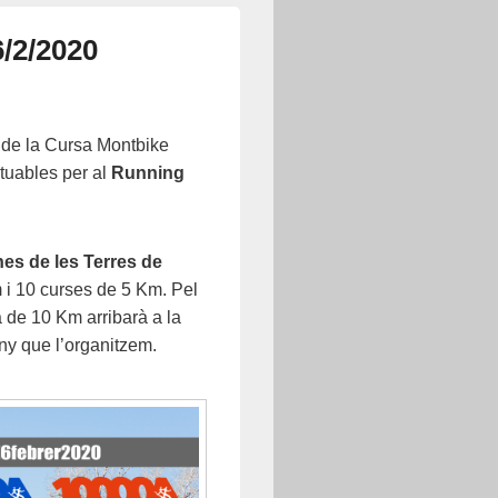
6/2/2020
 de la Cursa Montbike
ntuables per al
Running
nes de les Terres de
i 10 curses de 5 Km. Pel
 de 10 Km arribarà a la
ny que l’organitzem.