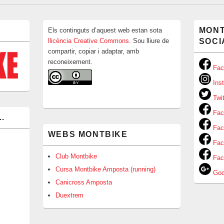
MONT
Els continguts d’aquest web estan sota
llicència Creative Commons
. Sou lliure de
SOCI
compartir, copiar i adaptar, amb
reconeixement.
Fac
Ins
Twi
Face
…
Face
WEBS MONTBIKE
Fac
Club Montbike
Fac
Cursa Montbike Amposta (running)
Goo
Canicross Amposta
Duextrem