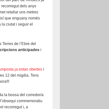
 recorregut dels anys
rmet retallar uns metres
 així que enguany només
la ciutat i seguir el
s Terres de l’Ebre del
scripcions anticipades
i
’Amposta ja estan obertes
i
les 12 del migdia. Tens
ora!!!
da la bossa del corredor/a
s l’obsequi commemoratiu
el recorregut i, a