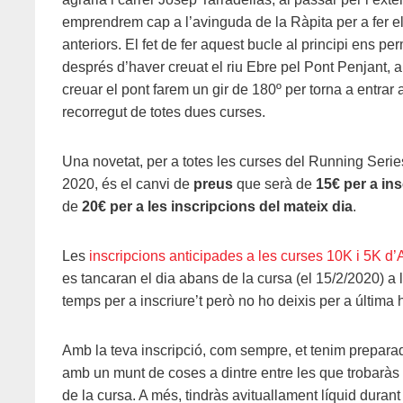
emprendrem cap a l’avinguda de la Ràpita per a fer el
anteriors. El fet de fer aquest bucle al principi ens pe
després d’haver creuat el riu Ebre pel Pont Penjant,
creuar el pont farem un gir de 180º per torna a entrar a 
recorregut de totes dues curses.
Una novetat, per a totes les curses del Running Serie
2020, és el canvi de
preus
que serà de
15€ per a in
de
20€ per a les inscripcions del mateix dia
.
Les
inscripcions anticipades a les curses 10K i 5K d
es tancaran el dia abans de la cursa (el 15/2/2020) a 
temps per a inscriure’t però no ho deixis per a última h
Amb la teva inscripció, com sempre, et tenim prepara
amb un munt de coses a dintre entre les que trobarà
de la cursa. A més, tindràs avituallament líquid durant 