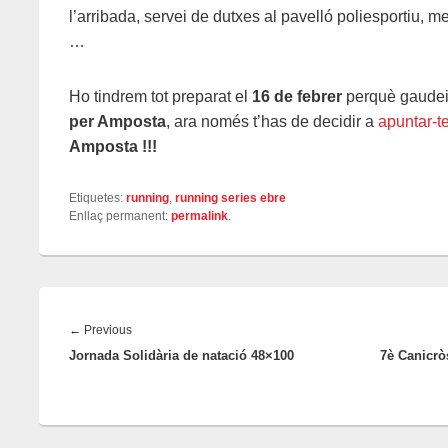
l’arribada, servei de dutxes al pavelló poliesportiu, 
…
Ho tindrem tot preparat el
16 de febrer
perquè gaudei
per Amposta
, ara només t’has de decidir a
apuntar-t
Amposta !!!
Etiquetes:
running
,
running series ebre
Enllaç permanent:
permalink
.
Navegació
d'entrades
←
Previous
Previous
Jornada Solidària de natació 48×100
7è Canicrò
post: