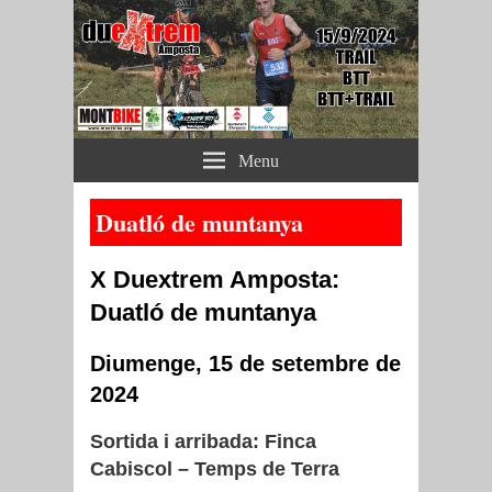
Duextrem Amposta
Menu
(web oficial)
Duatló de muntanya
X Duextrem Amposta:
Duatló de muntanya
Diumenge, 15 de setembre de
2024
Sortida i arribada: Finca
Cabiscol – Temps de Terra