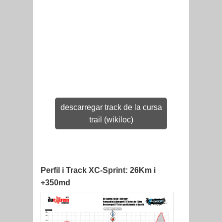
descarregar track de la cursa
trail (wikiloc)
Perfil i Track XC-Sprint: 26Km i
+350md