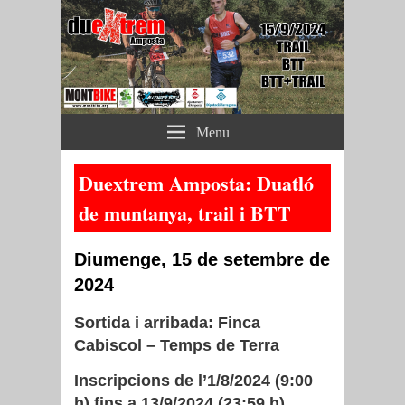
Duextrem Amposta
Menu
(web oficial)
Duextrem Amposta: Duatló
de muntanya, trail i BTT
Diumenge, 15 de setembre de
2024
Sortida i arribada: Finca
Cabiscol – Temps de Terra
Inscripcions de l’1/8/2024 (9:00
h) fins a 13/9/2024 (23:59 h)