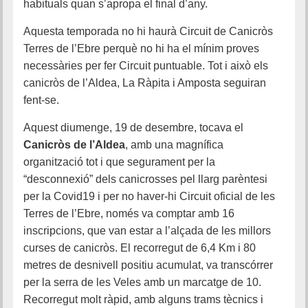
habituals quan s’apropa el final d’any.
Aquesta temporada no hi haurà Circuit de Canicròs
Terres de l’Ebre perquè no hi ha el mínim proves
necessàries per fer Circuit puntuable. Tot i això els
canicròs de l’Aldea, La Ràpita i Amposta seguiran
fent-se.
Aquest diumenge, 19 de desembre, tocava el
Canicròs de l’Aldea
, amb una magnífica
organització tot i que segurament per la
“desconnexió” dels canicrosses pel llarg parèntesi
per la Covid19 i per no haver-hi Circuit oficial de les
Terres de l’Ebre, només va comptar amb 16
inscripcions, que van estar a l’alçada de les millors
curses de canicròs. El recorregut de 6,4 Km i 80
metres de desnivell positiu acumulat, va transcórrer
per la serra de les Veles amb un marcatge de 10.
Recorregut molt ràpid, amb alguns trams tècnics i