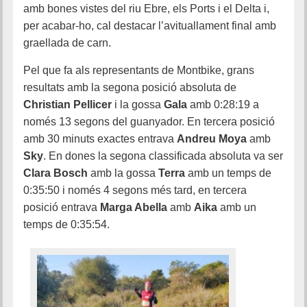
amb bones vistes del riu Ebre, els Ports i el Delta i,
per acabar-ho, cal destacar l’avituallament final amb
graellada de carn.
Pel que fa als representants de Montbike, grans
resultats amb la segona posició absoluta de
Christian Pellicer
i la gossa
Gala
amb 0:28:19 a
només 13 segons del guanyador. En tercera posició
amb 30 minuts exactes entrava
Andreu Moya
amb
Sky
. En dones la segona classificada absoluta va ser
Clara Bosch
amb la gossa
Terra
amb un temps de
0:35:50 i només 4 segons més tard, en tercera
posició entrava
Marga Abella
amb
Aika
amb un
temps de 0:35:54.