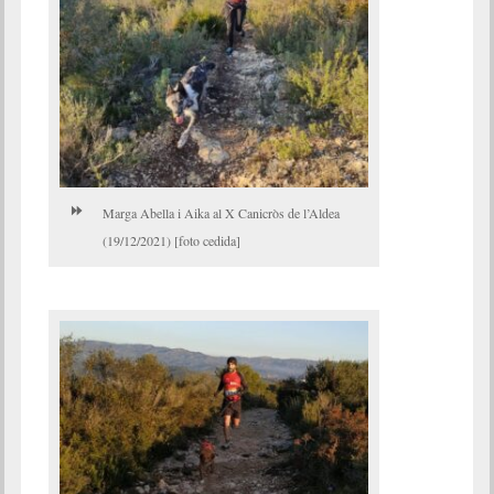
Marga Abella i Aika al X Canicròs de l’Aldea
(19/12/2021) [foto cedida]