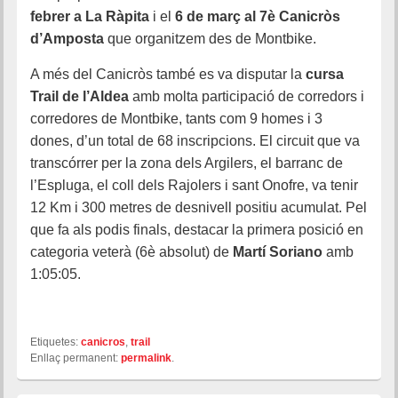
febrer a La Ràpita
i el
6 de març al 7è Canicròs
d’Amposta
que organitzem des de Montbike.
A més del Canicròs també es va disputar la
cursa
Trail de l’Aldea
amb molta participació de corredors i
corredores de Montbike, tants com 9 homes i 3
dones, d’un total de 68 inscripcions. El circuit que va
transcórrer per la zona dels Argilers, el barranc de
l’Espluga, el coll dels Rajolers i sant Onofre, va tenir
12 Km i 300 metres de desnivell positiu acumulat. Pel
que fa als podis finals, destacar la primera posició en
categoria veterà (6è absolut) de
Martí Soriano
amb
1:05:05.
Etiquetes:
canicros
,
trail
Enllaç permanent:
permalink
.