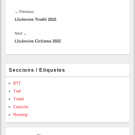
Navegació
d'entrades
←
Previous
Previous
Llicències Triatló 2022
post:
Next
→
Next
Llicències Ciclisme 2022
post:
Barra
Seccions / Etiquetes
lateral
principal
BTT
Trail
Triatló
Canicròs
Running