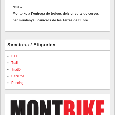
Next
→
Next
Montbike a l’entrega de trofeus dels circuits de curses
post:
per muntanya i canicròs de les Terres de l’Ebre
Barra
Seccions / Etiquetes
lateral
principal
BTT
Trail
Triatló
Canicròs
Running