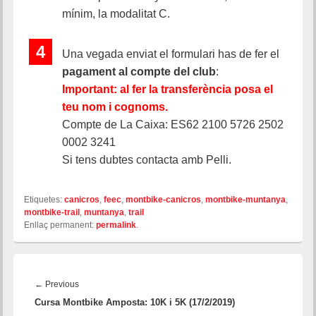
mínim, la modalitat C.
4
Una vegada enviat el formulari has de fer el
pagament al compte del club
:
Important: al fer la transferència posa el
teu nom i cognoms.
Compte de La Caixa: ES62 2100 5726 2502
0002 3241
Si tens dubtes contacta amb Pelli.
Etiquetes:
canicros
,
feec
,
montbike-canicros
,
montbike-muntanya
,
montbike-trail
,
muntanya
,
trail
Enllaç permanent:
permalink
.
Navegació
d'entrades
←
Previous
Previous
Cursa Montbike Amposta: 10K i 5K (17/2/2019)
post: